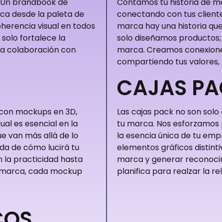
 Un brandbook de
Contamos tu historia de m
ca desde la paleta de
conectando con tus cliente
oherencia visual en todos
marca hay una historia qu
solo fortalece la
solo diseñamos productos; 
 la colaboración con
marca. Creamos conexiones
compartiendo tus valores, 
CAJAS P
 con mockups en 3D,
Las cajas pack no son solo
ual es esencial en la
tu marca. Nos esforzamos p
e van más allá de lo
la esencia única de tu empr
ada de cómo lucirá tu
elementos gráficos distinti
 la practicidad hasta
marca y generar reconocimi
tu marca, cada mockup
planifica para realzar la r
COS