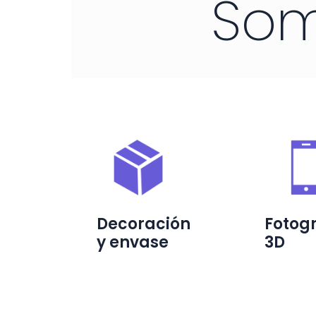
So
Decoración
Fotog
y envase
3D