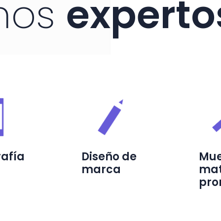
mos
experto
rafía
Diseño de
Mue
marca
mat
pro