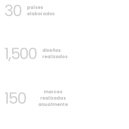
30
países
elaborados
1,500
diseños
realizados
150
marcas
realizadas
anualmente